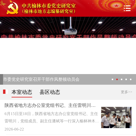
市委党史研究室召开干部作风整顿动员会
本室动态
县区动态
更多>>
陕西省地方志办公室党组书记、主任雷明川来
榆调研
6月15日至18日，陕西省地方志办公室党组书记、主任
雷明川，党组成员、副主任潘斌等一行深入榆林神木
市、榆阳区，围绕第三轮修志、地方综合年鉴全覆盖、
2026-06-22
地情研究、“两