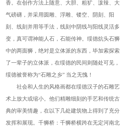
香。在创作方法上随意、大胆、粗犷、泼辣、大
气磅礴，并采用圆雕、浮雕、镂空、阴刻、阳
刻、线刻并用等手法，线刻中阴线与阳线灵活多
变，真可谓神能人石，石能传神。绥德炕头石狮
中的两面狮，绝对是立体派的东西，毕加索探索
了一辈子的立体派，在绥德的民间则随处可见，
绥德被誉称为“石雕之乡” 当之无愧！
社会和人生的风格画都在绥德汉子的石雕艺
术上放大或缩小。他们精雕细刻的手艺和传统古
典的审美情趣，在以下几处建筑物上得到了充分
发挥和展现。千狮桥：千狮桥横跨在无定河南北