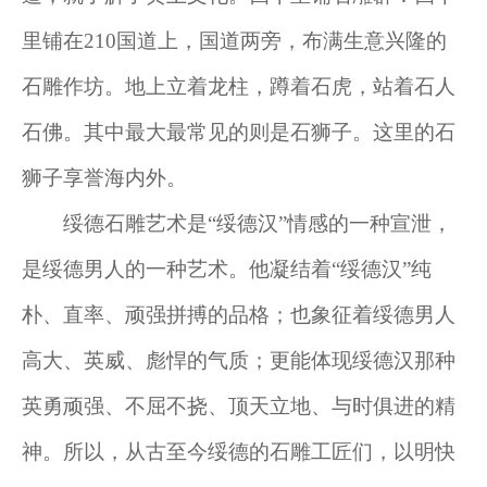
里铺在210国道上，国道两旁，布满生意兴隆的
石雕作坊。地上立着龙柱，蹲着石虎，站着石人
石佛。其中最大最常见的则是石狮子。这里的石
狮子享誉海内外。
绥德石雕艺术是“绥德汉”情感的一种宣泄，
是绥德男人的一种艺术。他凝结着“绥德汉”纯
朴、直率、顽强拼搏的品格；也象征着绥德男人
高大、英威、彪悍的气质；更能体现绥德汉那种
英勇顽强、不屈不挠、顶天立地、与时俱进的精
神。所以，从古至今绥德的石雕工匠们，以明快