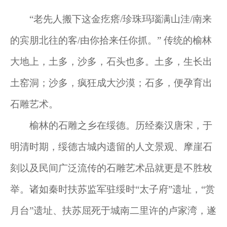
“老先人搬下这金疙瘩/珍珠玛瑙满山洼/南来
的宾朋北往的客/由你拾来任你抓。” 传统的榆林
大地上，土多，沙多，石头也多。土多，生长出
土窑洞；沙多，疯狂成大沙漠；石多，便孕育出
石雕艺术。
榆林的石雕之乡在绥德。历经秦汉唐宋，于
明清时期，绥德古城内遗留的人文景观、摩崖石
刻以及民间广泛流传的石雕艺术品就更是不胜枚
举。诸如秦时扶苏监军驻绥时“太子府”遗址，“赏
月台”遗址、扶苏屈死于城南二里许的卢家湾，遂