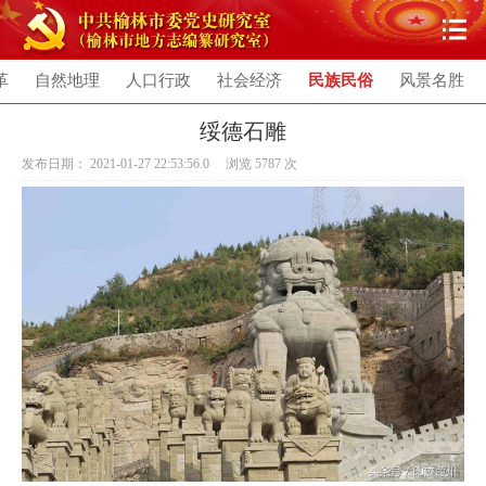
革
自然地理
人口行政
社会经济
民族民俗
风景名胜
绥德石雕
发布日期： 2021-01-27 22:53:56.0 浏览
5787
次