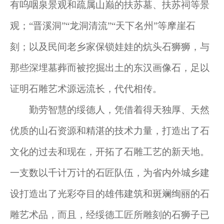
有呜咽泉景观和疏属山巅的扶苏墓、扶苏祠等景
观；“晋溪洞”“龙洞清流”“天下名州”等摩崖石
刻；以及民间老乡家保锁娃娃的炕头石狮狮，与
那些深埋墓葬而被挖掘出土的东汉画像石，足以
证明石雕艺术源远流长，代代相传。
勤劳智慧的绥德人，凭借着得天独厚、天然
优质的山石资源和精湛的技术力量，打造出了石
文化的过去和现在，开拓了石雕工艺的新天地。
一支数以千计万计的石匠队伍，为省内外城乡建
设打造出了光彩夺目的雄伟建筑和斑斓绚丽的石
雕艺术品，而且，经绥德工匠所雕刻的石狮子已