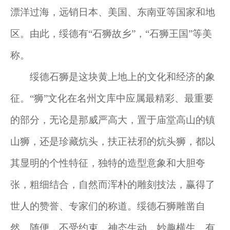
漂洋过海，远销日本、美国、东南亚等国家和地
区。由此，绥德有“石狮故乡”，“石狮王国”等美
称。
绥德石狮是这块黄上地上的文化和经济的象
征。“狮”文化在名州文库中应属最精彩、最重要
的部分，无论是那威严高大，置于庙堂高山的镇
山狮，还是珍藏炕头，扶正祛邪的炕头狮，都以
其显明的个性特征，独特的造型意象和大胆夸
张，粗细结合，自然而浑朴的雕刻技法，赢得了
世人的赞誉、专家们的称道。绥德石狮雕凿自
然、随便，不受约束，神态生动，妙趣横生。有