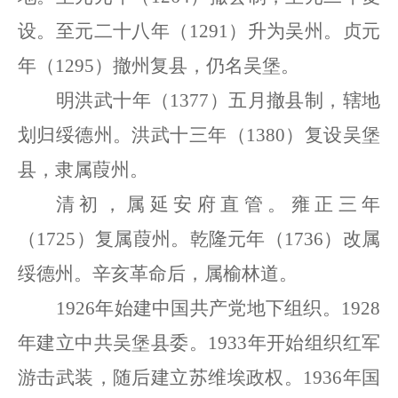
设。至元二十八年
（
1291
）
升为吴州。贞元
年
（
1295
）
撤州复县，仍名吴堡。
明洪武十年
（
1377
）
五月撤县制，辖地
划归绥德州。洪武十三年
（
1380
）
复设吴堡
县，隶属葭州。
清初，属延安府直管。雍正三年
（
1725
）
复属葭州。乾隆元年
（
1736
）
改属
绥德州。辛亥革命后，属榆林道。
1926年始建中国共产党地下组织。1928
年建立中共吴堡县委。1933年开始组织红军
游击武装，随后建立苏维埃政权。1936年国