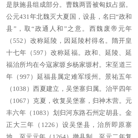
是肤施县组成部分。曹魏两晋被匈奴占据。
公元
431年北魏灭大夏国，设县，名曰“政和
县”，取“政通人和”之意。西魏废帝元年
（
552
）
改称延陵，因延陵村得名。隋开皇
十七年
（
597
）
改称延福。政和、延陵、延
福治所均在今寇家塬乡杨家塬村。宋至道三
年
（
997
）
延福县属定难军绥州。景祐五年
（
1038
）
西夏建立，吴堡寨归属。治平四年
（
1067
）
克夏，收复吴堡寨，归神木营。元
丰六年
（
1083
）
划归河东路石州定胡县。金
正大三年
（
1226
）
设吴堡县，治所即原寨
地。至元元年
（
1264
）
撤县制，至元二年复