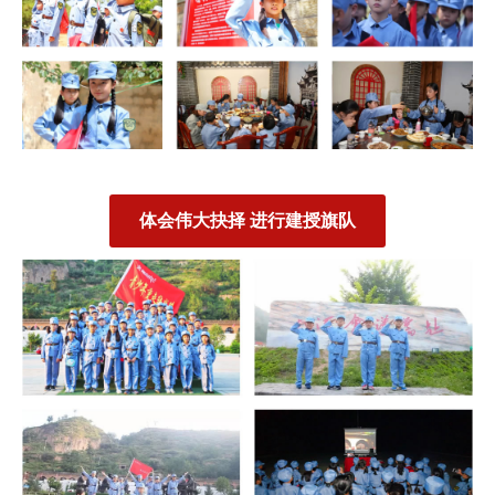
体会伟大抉择 进行建授旗队