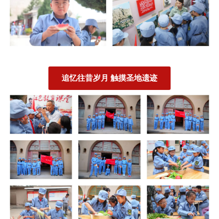
追忆往昔岁月 触摸圣地遗迹