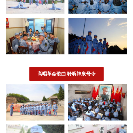
高唱革命歌曲 聆听神泉号令