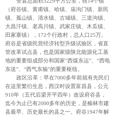
全县总面积
3229平方公里，辖14个镇
（府谷镇、黄甫镇、哈镇、庙沟门镇、新民
镇、孤山镇、清水镇、古城镇、三道沟镇、
大昌汗镇、老高川镇、武家庄镇、木瓜镇、
田家寨镇），172个行政村，总人口25万。
府谷是省级民营经济转型升级试验区，省直
管改革试点县，也是国家级陕北能源化工基
地的重要组成部分和国家“西煤东运”、“西电
东送”、“西气东输”的重要枢纽。
政区沿革：早在
7000多年前就有先民们
在这里繁衍生息，西汉时设置富昌县，公元
910年（五代后梁开平四年）改设府谷县，
迄今为止已有2000多年的历史，是榆林市建
县最早、历史最长的县之一。府谷1947年解