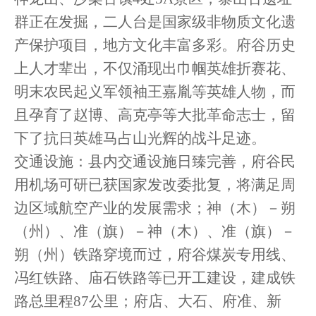
群正在发掘，二人台是国家级非物质文化遗
产保护项目，地方文化丰富多彩。府谷历史
上人才辈出，不仅涌现出巾帼英雄折赛花、
明末农民起义军领袖王嘉胤等英雄人物，而
且孕育了赵博、高克亭等大批革命志士，留
下了抗日英雄马占山光辉的战斗足迹。
交通设施：县内交通设施日臻完善，府谷民
用机场可研已获国家发改委批复，将满足周
边区域航空产业的发展需求；神（木）－朔
（州）、准（旗）－神（木）、准（旗）－
朔（州）铁路穿境而过，府谷煤炭专用线、
冯红铁路、庙石铁路等已开工建设，建成铁
路总里程
87公里；府店、大石、府准、新