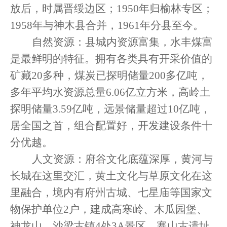
放后，时属晋绥边区；1950年归榆林专区；
1958年与神木县合并，1961年分县至今。
自然资源：县城内资源富集，水丰煤富
是最鲜明的特征。拥有各类具有开采价值的
矿藏
20多种，煤炭已探明储量200多亿吨，
多年平均水资源总量6.06亿立方米，高岭土
探明储量3.59亿吨，远景储量超过10亿吨，
居全国之首，组合配置好，开发建设条件十
分优越。
人文资源：府谷文化底蕴深厚，黄河与
长城在这里交汇，黄土文化与草原文化在这
里融合，境内有府州古城、七星庙等国家文
物保护单位
2户，建成高寒岭、木瓜园堡、
神龙山、沙梁古镇4处3A景区，寨山古遗址