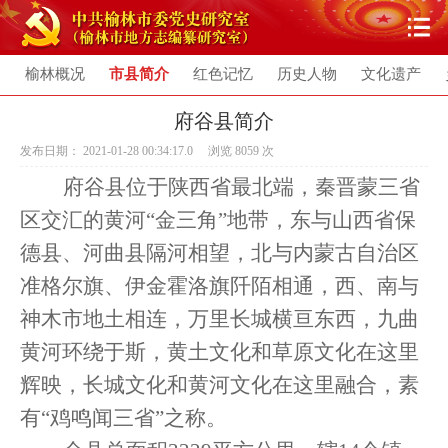
榆林概况
市县简介
红色记忆
历史人物
文化遗产
府谷县简介
发布日期： 2021-01-28 00:34:17.0 浏览
8059
次
府谷县位于陕西省最北端，秦晋蒙三省
区交汇的黄河
“金三角”地带，东与山西省保
德县、河曲县隔河相望，北与内蒙古自治区
准格尔旗、伊金霍洛旗阡陌相通，西、南与
神木市地土相连，万里长城横亘东西，九曲
黄河环绕于斯，黄土文化和草原文化在这里
辉映，长城文化和黄河文化在这里融合，素
有“鸡鸣闻三省”之称。